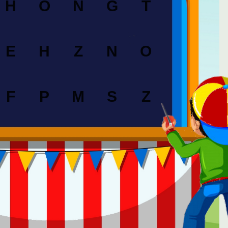
H
O
N
G
T
E
H
Z
N
O
F
P
M
S
Z